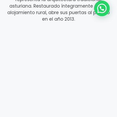
asturiana. Restaurado íntegramente como
alojamiento rural, abre sus puertas al público
en el año 2013.
Construida en el año 1733, constituye un
enclave único por su situación estratégica.
Elevada sobre el pueblo de Serrapio, en el
concejo de Aller, domina el valle y permite
disfrutar de espectaculares vistas a la
montaña.
La calidad es nuestro objetivo principal.
Trabajamos cada día para mejorar nuestra
calidad y servicio, para que nuestros clientes
se sientan como en casa, pero atendidos de
forma profesional y cercana..