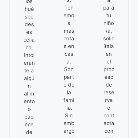
los
Ten
para
hué
emo
tu
spe
s
niño
des
mas
/a,
es
cota
solic
celia
s en
ítala
co,
cas
en
intol
a.
el
eran
Son
proc
te a
part
eso
algú
e de
de
n
la
rese
alim
fami
rva
ento
lia.
o
o
Sin
cont
pad
emb
acta
ece
argo
con
de