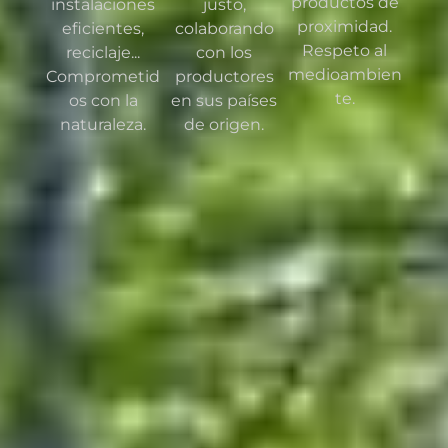
productos de
instalaciones
justo,
proximidad.
eficientes,
colaborando
Respeto al
reciclaje...
con los
medioambien
Comprometid
productores
te.
os con la
en sus países
naturaleza.
de origen.