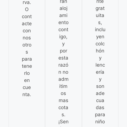
rán
nte
rva.
aloj
grat
O
ami
uita
cont
ento
s,
acte
cont
inclu
con
igo,
yen
nos
y
colc
otro
por
hón
s
esta
y
para
razó
lenc
tene
n no
ería
rlo
adm
y
en
itim
son
cue
os
ade
nta.
mas
cua
cota
das
s.
para
¡Sen
niño