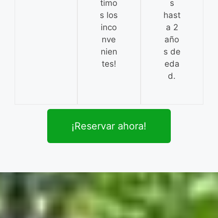
timo
s
s los
hast
inco
a 2
nve
año
nien
s de
tes!
eda
d.
¡Reservar ahora!