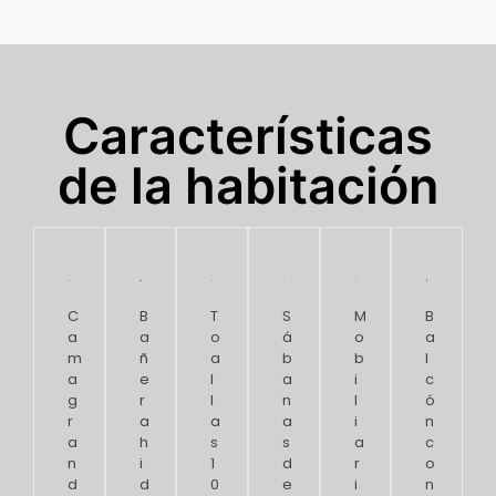
Características
de la habitación
C
B
T
S
M
B
a
a
o
á
o
a
m
ñ
a
b
b
l
a
e
l
a
i
c
g
r
l
n
l
ó
r
a
a
a
i
n
a
h
s
s
a
c
n
i
1
d
r
o
d
d
0
e
i
n