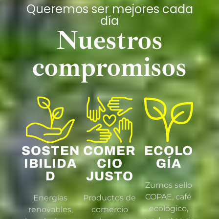
Queremos ser mejores cada
día
Nuestros
compromisos
SOSTEN
COMER
ECOLO
IBILIDA
CIO
GÍA
D
JUSTO
Zumos sello
COPAE, café
Energías
Productos de
ecológico,
renovables,
comercio