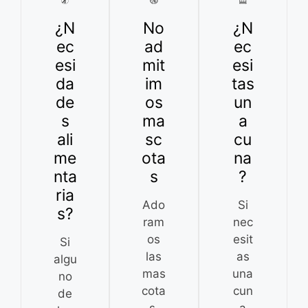
¿N
No
¿N
ec
ad
ec
esi
mit
esi
da
im
tas
de
os
un
s
ma
a
ali
sc
cu
me
ota
na
nta
s
?
ria
Ado
Si
s?
ram
nec
os
esit
Si
las
as
algu
mas
una
no
cota
cun
de
s.
a