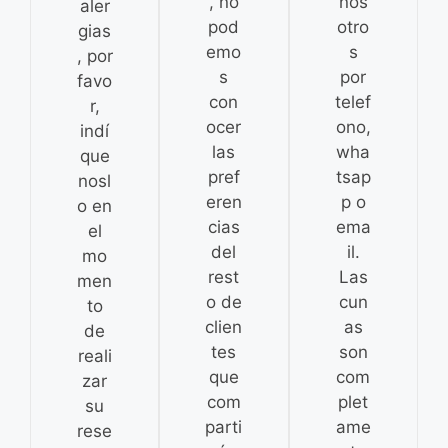
, no
nos
aler
pod
otro
gias
emo
s
, por
s
por
favo
con
telef
r,
ocer
ono,
indí
las
wha
que
pref
tsap
nosl
eren
p o
o en
cias
ema
el
del
il.
mo
rest
Las
men
o de
cun
to
clien
as
de
tes
son
reali
que
com
zar
com
plet
su
parti
ame
rese