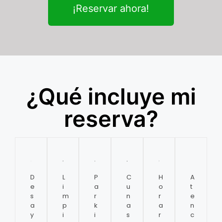
¡Reservar ahora!
¿Qué incluye mi
reserva?
D
L
P
C
H
A
e
i
a
u
o
t
s
m
r
n
r
e
a
p
k
a
a
n
y
i
i
s
r
c